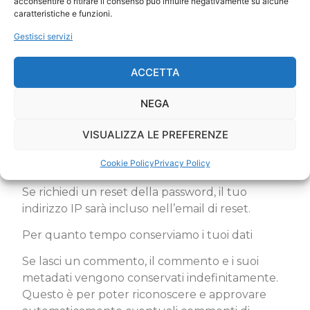
acconsentire o ritirare il consenso può influire negativamente su alcune
Questi siti web possono raccogliere dati su di te,
caratteristiche e funzioni.
utilizzare cookie, incorporare ulteriori
Gestisci servizi
tracciamenti di terze parti e monitorare la tua
interazione con quel contenuto incorporato,
ACCETTA
inclusa la tracciatura della tua interazione con il
contenuto incorporato se hai un account e sei
NEGA
connesso a quel sito web.
VISUALIZZA LE PREFERENZE
Analisi
Cookie Policy
Privacy Policy
Con chi condividiamo i tuoi dati
Se richiedi un reset della password, il tuo
indirizzo IP sarà incluso nell’email di reset.
Per quanto tempo conserviamo i tuoi dati
Se lasci un commento, il commento e i suoi
metadati vengono conservati indefinitamente.
Questo è per poter riconoscere e approvare