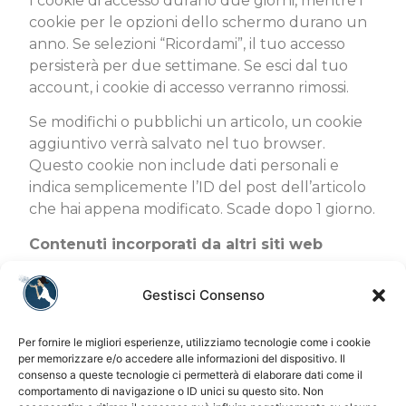
I cookie di accesso durano due giorni, mentre i
cookie per le opzioni dello schermo durano un
anno. Se selezioni “Ricordami”, il tuo accesso
persisterà per due settimane. Se esci dal tuo
account, i cookie di accesso verranno rimossi.
Se modifichi o pubblichi un articolo, un cookie
aggiuntivo verrà salvato nel tuo browser.
Questo cookie non include dati personali e
indica semplicemente l’ID del post dell’articolo
che hai appena modificato. Scade dopo 1 giorno.
Contenuti incorporati da altri siti web
Gli articoli su questo sito possono includere
Gestisci Consenso
contenuti incorporati (ad esempio video,
immagini, articoli, ecc.). I contenuti incorporati
Per fornire le migliori esperienze, utilizziamo tecnologie come i cookie
da altri siti web si comportano esattamente allo
per memorizzare e/o accedere alle informazioni del dispositivo. Il
stesso modo come se il visitatore avesse visitato
consenso a queste tecnologie ci permetterà di elaborare dati come il
l’altro sito web.
comportamento di navigazione o ID unici su questo sito. Non